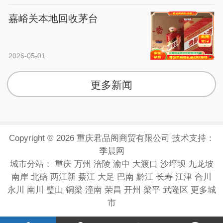
嘉峪关本地回收茅台
2026-05-01
更多新闻
Copyright © 2026 重庆君品阁商贸有限公司 技术支持：
季晨网
城市分站：
重庆
万州
涪陵
渝中
大渡口
沙坪坝
九龙坡
南岸
北碚
两江新
綦江
大足
巴南
黔江
长寿
江津
合川
永川
南川
璧山
铜梁
潼南
荣昌
开州
梁平
武隆区
更多城
市