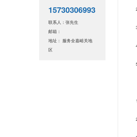
15730306993
2、
联系人：张先生
3、
邮箱：
地址： 服务全嘉峪关地
4、
区
5、
【
1
2