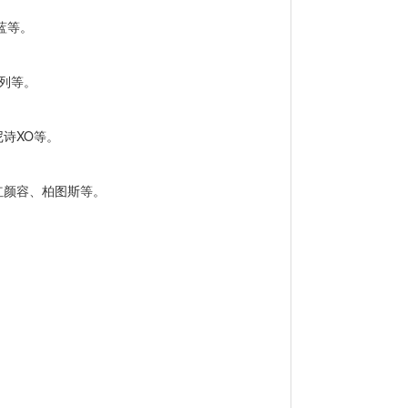
蓝等。
系列等。
诗XO等。
红颜容、柏图斯等。