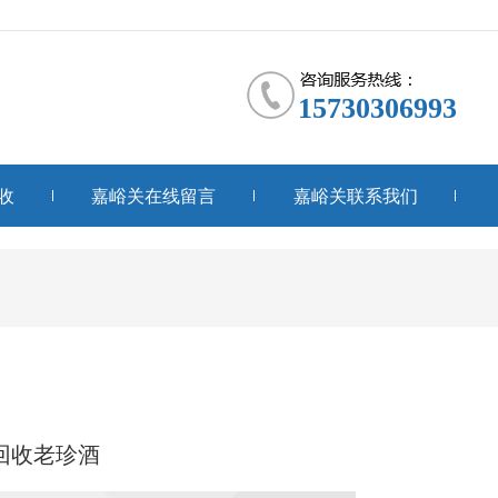
15730306993
收
嘉峪关在线留言
嘉峪关联系我们
回收老珍酒