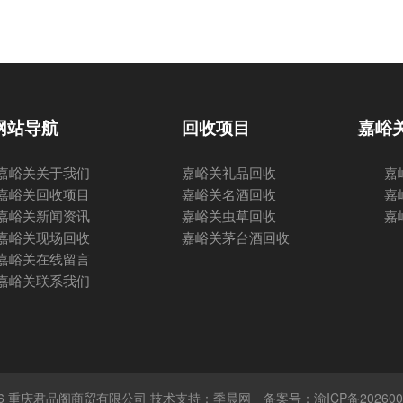
网站导航
回收项目
嘉峪
嘉峪关关于我们
嘉峪关礼品回收
嘉
嘉峪关回收项目
嘉峪关名酒回收
嘉
嘉峪关新闻资讯
嘉峪关虫草回收
嘉
嘉峪关现场回收
嘉峪关茅台酒回收
嘉峪关在线留言
嘉峪关联系我们
 © 2026 重庆君品阁商贸有限公司 技术支持：季晨网
备案号：渝ICP备202600