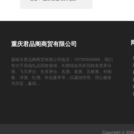
重庆君品阁商贸有限公司
嘉峪关君品阁商贸有限公司电话：15730306993，我们
专注于高端礼品回收领域，长期现金高价回收各类茅台
酒、飞天茅台、生肖茅台、名酒、老酒、五粮液、剑南
春、洋酒、红酒、冬虫夏草等，以诚信经营、用心服务
为宗旨，赢得...
Copyright