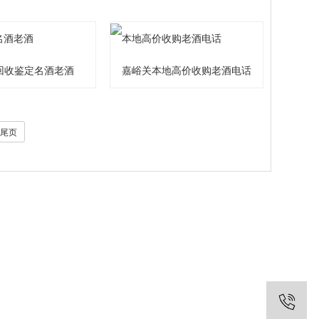
回收鉴定名酒老酒
嘉峪关本地高价收购老酒电话
尾页