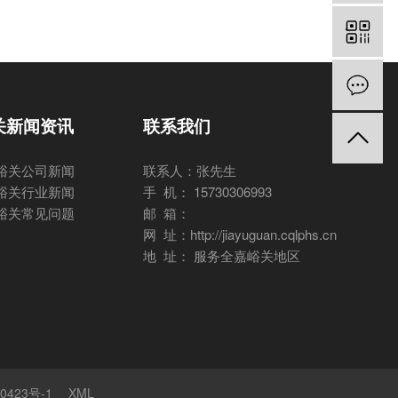
关新闻资讯
联系我们
峪关公司新闻
联系人：张先生
峪关行业新闻
手 机： 15730306993
峪关常见问题
邮 箱：
网 址：http://jiayuguan.cqlphs.cn
地 址： 服务全嘉峪关地区
0423号-1
XML