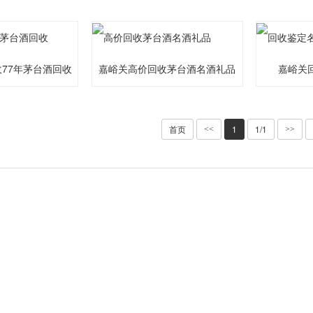
77年茅台酒回收
嘉峪关高价回收茅台酒名酒礼品
嘉峪关
首页
1
1/1
<<
>>