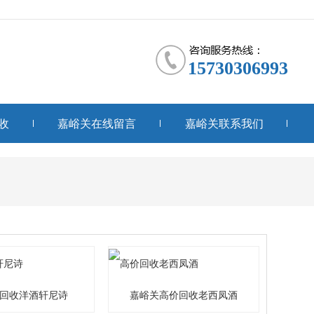
15730306993
收
嘉峪关在线留言
嘉峪关联系我们
回收洋酒轩尼诗
嘉峪关高价回收老西凤酒