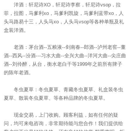
洋酒：轩尼诗XO，轩尼诗李察，轩尼诗vsop，拉
菲，拉图，马爹利xo，马爹利凯旋，马爹利蓝带xo，人
头马路易十三，人头马xo，人头马vsop等各种单瓶及礼
盒装洋酒。
老酒：茅台酒--五粮液--剑南春--郎酒--泸州老窖--董
酒--西风--汾酒---习水大曲--全兴大曲--洋河大曲--尖庄曲
酒--刘伶醉，从台，衡水老白干等1999年之前所有牌子
的陈年老酒。
冬虫夏草：冬虫夏草、青藏冬虫夏草、礼盒装冬虫
夏草、散装冬虫夏草、等各种品牌的冬虫夏草。
现金交易，上门收购。顾客利益，如有任何的疑
问，均可来电咨询，非常期待能与您合作！我们提供给