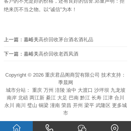
客户的不光是好的价格，还有良好的信誉.郑重声明：拒
绝来历不当之物。以“诚信”为本！
上一篇：嘉峪关
高价回收茅台酒名酒礼品
下一篇：嘉峪关
高价回收老西凤酒
Copyright © 2026 重庆君品阁商贸有限公司 技术支持：
季晨网
城市分站：
重庆
万州
涪陵
渝中
大渡口
沙坪坝
九龙坡
南岸
北碚
两江新
綦江
大足
巴南
黔江
长寿
江津
合川
永川
南川
璧山
铜梁
潼南
荣昌
开州
梁平
武隆区
更多城
市