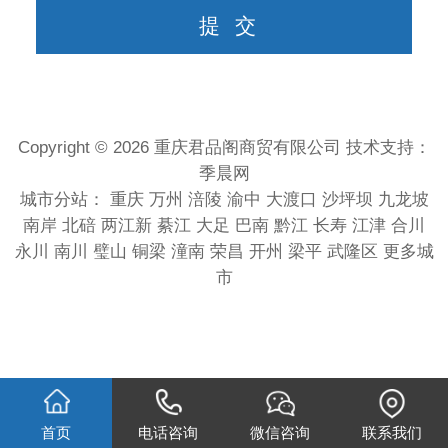
Copyright © 2026 重庆君品阁商贸有限公司 技术支持：
季晨网
城市分站：
重庆
万州
涪陵
渝中
大渡口
沙坪坝
九龙坡
南岸
北碚
两江新
綦江
大足
巴南
黔江
长寿
江津
合川
永川
南川
璧山
铜梁
潼南
荣昌
开州
梁平
武隆区
更多城
市
首页
电话咨询
微信咨询
联系我们