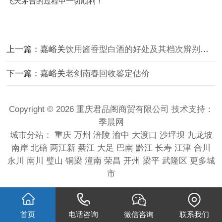
飞天茅台的过程中一切顺利！
上一篇：嘉峪关
饮用酱香型白酒的好处及其档次辨别方法
下一篇：嘉峪关
老剑南春回收鉴定估价
Copyright © 2026 重庆君品阁商贸有限公司 技术支持：
季晨网
城市分站：
重庆
万州
涪陵
渝中
大渡口
沙坪坝
九龙坡
南岸
北碚
两江新
綦江
大足
巴南
黔江
长寿
江津
合川
永川
南川
璧山
铜梁
潼南
荣昌
开州
梁平
武隆区
更多城
市
首页
电话咨询
微信咨询
联系我们