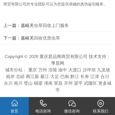
商贸有限公司的专业团队可以为您提供准确的真伪鉴别服务。
上一篇：嘉峪关
虫草回收上门服务
下一篇：嘉峪关
回收优质虫草
Copyright © 2026 重庆君品阁商贸有限公司 技术支持：
季晨网
城市分站：
重庆
万州
涪陵
渝中
大渡口
沙坪坝
九龙坡
南岸
北碚
两江新
綦江
大足
巴南
黔江
长寿
江津
合川
永川
南川
璧山
铜梁
潼南
荣昌
开州
梁平
武隆区
更多城
市
首页
电话咨询
微信咨询
联系我们